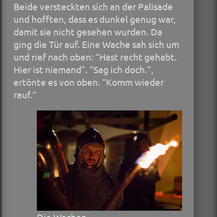
Beide versteckten sich an der Palisade
und hofften, dass es dunkel genug war,
damit sie nicht gesehen wurden. Da
ging die Tür auf. Eine Wache sah sich um
und rief nach oben: “Hast recht gehabt.
Hier ist niemand”. “Sag ich doch.”,
ertönte es von oben. “Komm wieder
rauf.“
Die Wachen