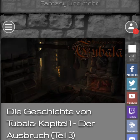
Fantasy und mehr!
1
VISIT
US
Facebook
Twitter
Youtube
Die Geschichte von
Twitch
Tubala: Kapitel 1 – Der
Teamspeak
Ausbruch (Teil 3)