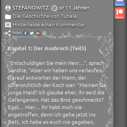
Discord
STEFANOWITZ
or 11 Jahren
Die Geschichte von Tubala
Patreon
Hinterlasse einen Kommentar
Teilen
Diesen
Diesen
Diesen
Diesen
Beitrag
Beitrag
Beitrag
Beitrag
auf
auf
auf
über
Kapitel 1: Der Ausbruch (Teil3)
Facebook
Twitter
Google+
Whatsapp
teilen.
teilen.
teilen.
teilen.
“Entschuldigen Sie mein Herr…”, sprach
Sandria, “Aber wir haben uns verlaufen.”
Darauf antwortet der Mann, der
offensichtlich der Koch war: “Meinen Sie
junge Maid? Ich glaube eher, ihr seid die
Gefangenen. Hat das Brot geschmeckt?
Egal… Hier… Ihr habt mich nie
angetroffen, denn ich gehe jetzt ins
Bett. Ich habe es euch nie gegeben,