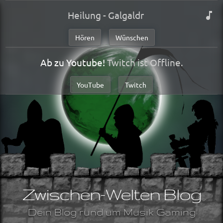
Heilung - Galgaldr
Hören
Wünschen
Ab zu Youtube!
Twitch ist Offline.
YouTube
Twitch
Zwischen-Welten Blog
Dein Blog rund um Musik Gaming