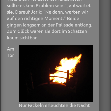
sollte es kein Problem sein.”, antwortet
sie. Darauf Jarik: “Na dann, warten wir
auf den richtigen Moment.” Beide
gingen langsam an der Palisade entlang.
Zum Glück waren sie dort im Schatten
kaum sichtbar.
Am
Tor
Nur Fackeln erleuchten die Nacht