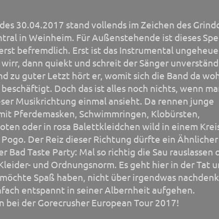
des 30.04.2017 stand vollends im Zeichen des Grind
ntral in Weinheim. Für Außenstehende ist dieses Spe
rst befremdlich. Erst ist das Instrumental ungeheue
 wirr, dann quiekt und schreit der Sänger unverständ
nd zu guter Letzt hört er, womit sich die Band da woh
beschäftigt. Doch das ist alles noch nichts, wenn ma
eser Musikrichtung einmal ansieht. Da rennen junge
it Pferdemasken, Schwimmringen, Klobürsten,
ten oder in rosa Balettkleidchen wild in einem Krei
Pogo. Der Reiz dieser Richtung dürfte ein Ähnlicher 
er Bad Taste Party: Mal so richtig die Sau rauslassen
Kleider- und Ordnungsnorm. Es geht hier in der Tat 
 möchte Spaß haben, nicht über irgendwas nachdenk
fach entspannt in seiner Albernheit aufgehen.
 bei der Gorecrusher European Tour 2017!