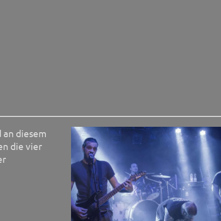
__________________________________________________
d an diesem
n die vier
er