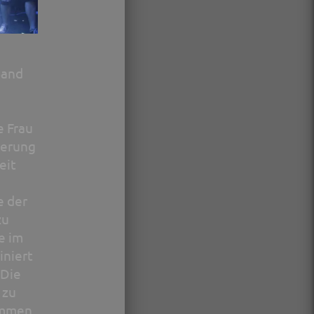
Band
e Frau
ierung
eit
e der
zu
e im
iniert
 Die
 zu
ommen