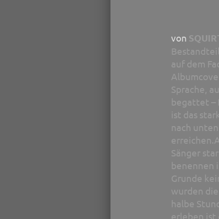
von
SQUIR
Bestandteil
auf dem Fac
Albumcover
Sprache, au
begattet – 
ist das sta
nach unten
erreichen.A
Sänger star
benennen is
Grunde kei
wurden dies
halbe Stund
erleben is