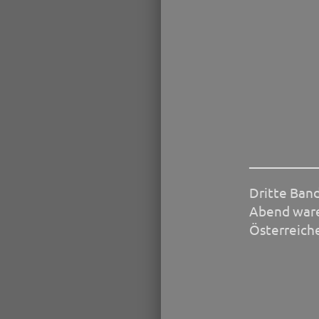
__________
Dritte Ban
Abend ware
Österreich