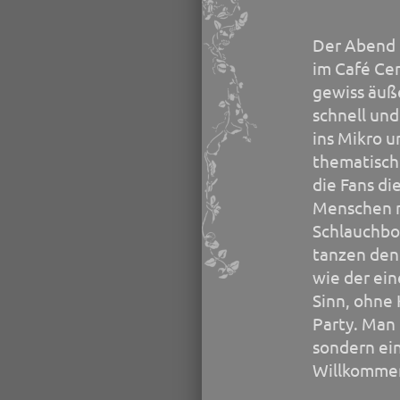
Der Abend 
im Café Ce
gewiss äuße
schnell und
ins Mikro u
thematisch 
die Fans di
Menschen m
Schlauchboo
tanzen den 
wie der ein
Sinn, ohne 
Party. Man
sondern ein
Willkommen