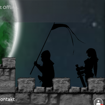
t Offline.
ehr!
ontakt