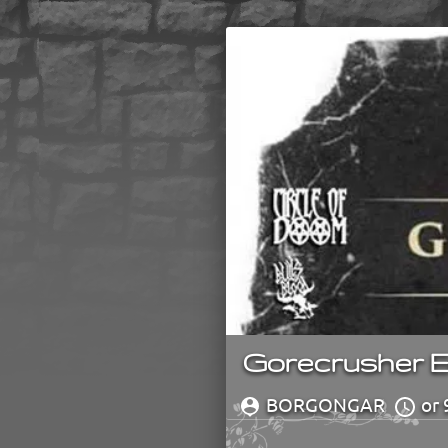
Gorecrusher E
BORGONGAR
or 