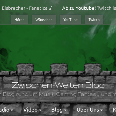
Eisbrecher - Fanatica
Ab zu Youtube!
Twitch is
Hören
Wünschen
YouTube
Twitch
Zwischen-Welten Blog
n Blog rund um Musik Gaming Fantasy und m
adio
Video
Blog
Über Uns
K