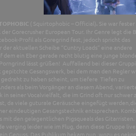
TOPHOBIC
( Squirtophobic – Official)
.
Sie war fester
 der Gorecrusher European Tour. Ihr Genre legt die 
ebook-Profil als Goregrind fest, jedoch spricht das
 der aktuellen Scheibe “Cuntry Loads” eine andere
f dem ein Eber gerade recht blutig eine junge blond
Porngrind lässt grüßen! Auffallend bei dieser Grupp
rk gepitchte Gesangswerk, bei dem man den Regler w
 gedreht zu haben scheint, um tiefere Tiefen zu
nders als beim Vorgänger an diesem Abend, variiert
k in seiner Vocalvielfalt, die im Grind oft nur schwer 
t, da viele guturale Geräusche eingefügt werden,di
ner eindeutigen Gesangstechnik entsprechen. Komb
 mit den gelegentlichen Pigsqueals des Gitarristen.
e verging leider wie im Flug, denn diese Gruppe live
t ein Genuss. Das Publikum bekam nun, wozu es gek