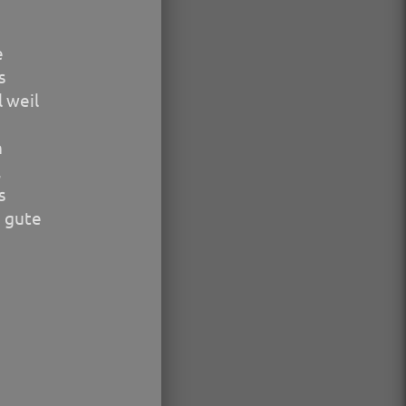
e
s
 weil
h
,
s
 gute