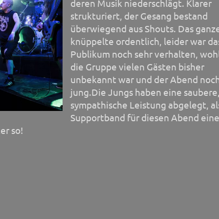
deren Musik niederschlägt. Klarer
strukturiert, der Gesang bestand
überwiegend aus Shouts. Das ganz
knüppelte ordentlich, leider war da
Publikum noch sehr verhalten, wohl
die Gruppe vielen Gästen bisher
unbekannt war und der Abend noc
jung.Die Jungs haben eine saubere
sympathische Leistung abgelegt, al
Supportband für diesen Abend eine
er so!