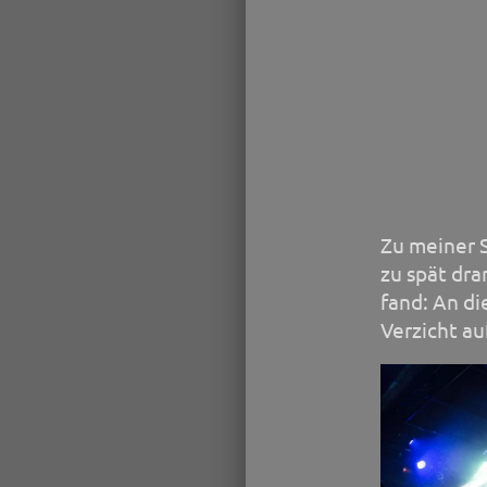
Zu meiner 
zu spät dra
fand: An di
Verzicht au