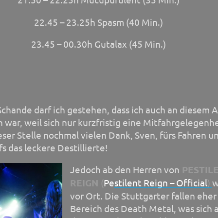
22.45 – 23.25h Spasm (40 Min.)
23.45 – 00.30h Gutalax (45 Min.)
Schande darf ich gestehen, dass ich auch an diesem 
n war, weil sich nur kurzfristig eine Mitfahrgelegenh
eser Stelle nochmal vielen Dank, Sven, fürs Fahren u
fs das leckere Destillierte!
Jed
och ab den Herren von
PESTIL
REIGN
(
Pestilent Reign – Official
)
w
vor Ort. Die Stuttgarter fallen eher
Bereich des Death Metal, was sich 