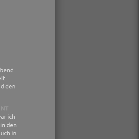
Abend
eit
nd den
ENT
ar ich
 in den
auch in