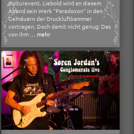
Kulturevent. Liebold wird an diesem
Abend sein Werk “Paradoxon” in den
Gemäuern der Druckluftkammer
vortragen. Doch damit nicht genug: Das
von ihm …
mehr