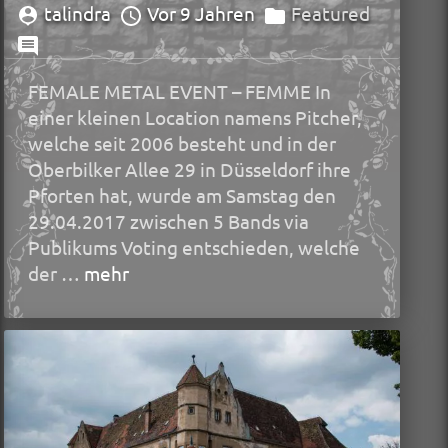
talindra
Vor 9 Jahren
Featured
FEMALE METAL EVENT – FEMME In
einer kleinen Location namens Pitcher,
welche seit 2006 besteht und in der
Oberbilker Allee 29 in Düsseldorf ihre
Pforten hat, wurde am Samstag den
29.04.2017 zwischen 5 Bands via
Publikums Voting entschieden, welche
der …
mehr