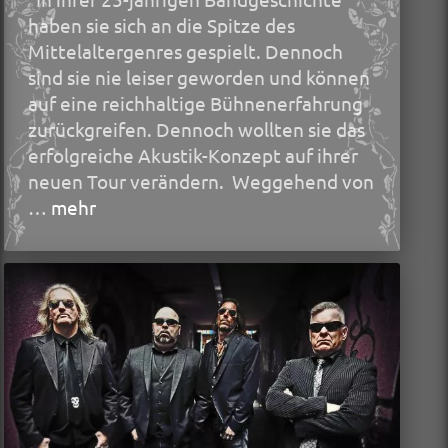
haben sie sich an die Spitze des
Mittelaltergenres gespielt. Dennoch
sind sie nie leiser geworden und können
auf eine reichhaltige Bühnenerfahrung
zurückgreifen. Dennoch wollten sie das
erfolgreiche Akustik-Konzept auf ihrer
neuen Tour verändern. Weggehend von
…
mehr