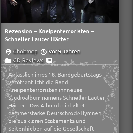
Rezension – Kneipenterroristen –
Schneller Lauter Härter
Chobmop
Vor 9 Jahren
CD Reviews
Anlässlich ihres 18. Bandgeburtstags
veröffentlicht die Band
Kneipenterroristen ihr neues
Studioalbum namens Schneller Lauter
Härter. Das Album beinhaltet
hammerstarke Deutschrock-Hymnen,
die aus klaren Statements und
Seitenhieben auf die Gesellschaft