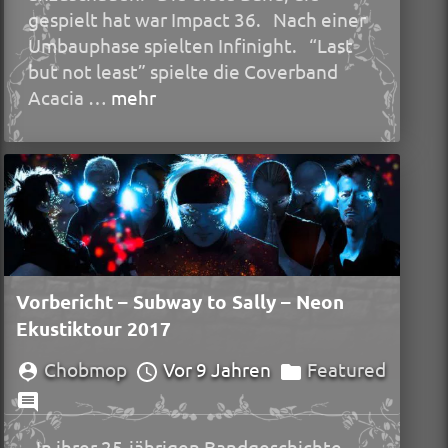
gespielt hat war Impact 36. Nach einer
Umbauphase spielten Infinight. “Last
but not least” spielte die Coverband
Acacia …
mehr
Vorbericht – Subway to Sally – Neon
Ekustiktour 2017
Chobmop
Vor 9 Jahren
Featured
In ihrer 25-jährigen Bandgeschichte