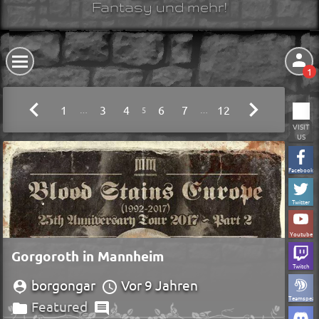
Fantasy und mehr!
1
1
3
4
6
7
12
…
5
…
VISIT
US
Facebook
Twitter
Youtube
Gorgoroth in Mannheim
Twitch
borgongar
Vor 9 Jahren
Teamspeak
Featured