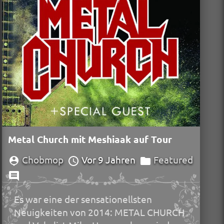
Metal Church mit Meshiaak auf Tour
Chobmop
Vor 9 Jahren
Featured
Es war eine der sensationellsten
Neuigkeiten von 2014: METAL CHURCH