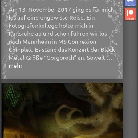
Discord
Am 13. November 2017 ging es für mich
los auf eine ungewisse Reise. Ein
Patreon
Fotografenkollege holte mich in
Karlsruhe ab und schon fuhren wir los
nach Mannheim in MS Connexion
Complex. Es stand das Konzert der Black
Metal-Größe “Gorgoroth” an. Soweit …
mehr