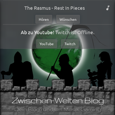
The Rasmus - Rest In Pieces
Hören
Wünschen
Ab zu Youtube!
Twitch ist Offline.
YouTube
Twitch
Zwischen-Welten Blog
Dein Blog rund um Musik Gaming