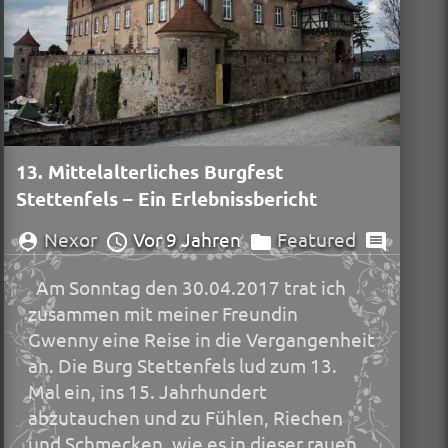
13. Mittelalterliches Burgfest
Stettenfels – Ein Erlebnissbericht
Nexor
Vor 9 Jahren
Featured
Am Sonntag den 30.04.2017 trat ich
zusammen mit meiner Freundin
Gwenny eine Reise in die Vergangenheit
an. Die Burg Stettenfels lud zum 13.
Mal ein, ins 15. Jahrhundert
abzutauchen und zu Fühlen, Riechen
und Schmecken, wie es in dieser rauen