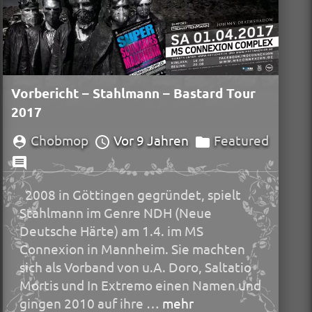
Vorbericht – Stahlmann – Bastard Tour
2017
Chobmop
Vor 9 Jahren
Featured
2008 in Göttingen gegründet, spielt
Stahlmann im Genre NDH (Neue
Deutsche Härte) am 1.4. im MS
Connexion in Mannheim. Sie machten
sich als Vorband von u.A. Doro, Saltatio
Mortis und In Extremo einen Namen und
gingen 2010 auf ihre …
mehr