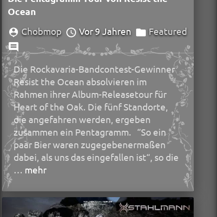
Ocean
Chobmop
Vor 9 Jahren
Featured
Die Rockavaria-Bandcontest-Gewinner
Resist the Ocean absolvieren im
Rahmen ihrer Album-Releasetour für
Heart of the Oak. Die fünf Standorte,
die angefahren werden, ergeben
zusammen ein Pentagramm. “So ein
paar Bier waren zugegebenermaßen
dabei, als uns das eingefallen ist“, so die
…
mehr