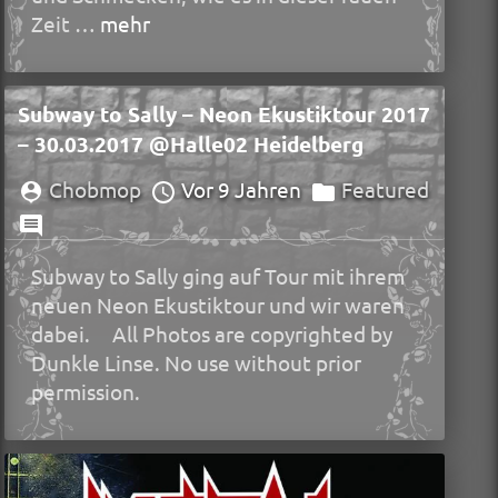
Zeit …
mehr
Subway to Sally – Neon Ekustiktour 2017
– 30.03.2017 @Halle02 Heidelberg
Chobmop
Vor 9 Jahren
Featured
Subway to Sally ging auf Tour mit ihrem
neuen Neon Ekustiktour und wir waren
dabei. All Photos are copyrighted by
Dunkle Linse. No use without prior
permission.