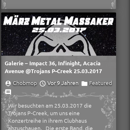
Galerie – Impact 36, Infinight, Acacia
Avenue @Trojans P-Creek 25.03.2017
Chobmop
Vor 9 Jahren
Featured
Wir besuchten am 25.03.2017 die
Trojans P-Creek, um uns eine
Konzertreihe in ihrem Clubhaus
anzuschauen. Die erste Band, die