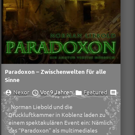
Paradoxon – Zwischenwelten für alle
Sinne
Nexor
Vor 9 Jahren
Featured
Norman Liebold und die
Druckluftkammer in Koblenz laden zu
einem spektakulären Event ein: Nämlich
das “Paradoxon” als multimediales