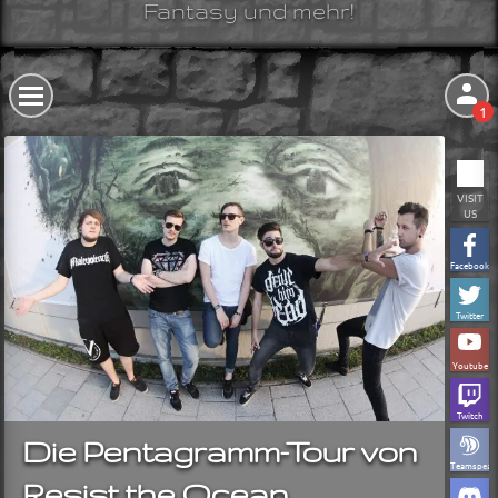
Fantasy und mehr!
1
VISIT
US
Facebook
Twitter
Youtube
Twitch
Die Pentagramm-Tour von
Teamspeak
Resist the Ocean