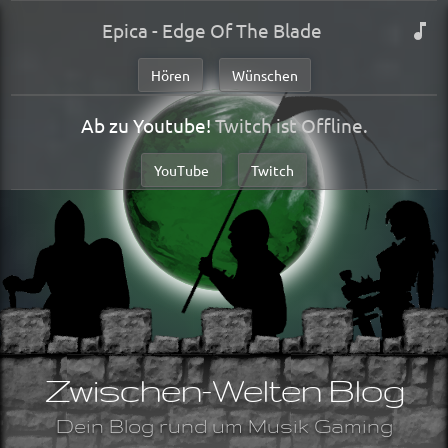
Epica - Edge Of The Blade
Hören
Wünschen
Ab zu Youtube!
Twitch ist Offline.
YouTube
Twitch
Zwischen-Welten Blog
Dein Blog rund um Musik Gaming