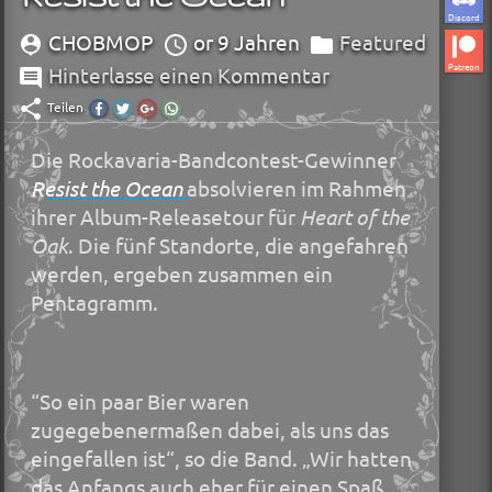
Discord
CHOBMOP
or 9 Jahren
Featured
Patreon
Hinterlasse einen Kommentar
Teilen
Diesen
Diesen
Diesen
Diesen
Beitrag
Beitrag
Beitrag
Beitrag
auf
auf
auf
über
Die Rockavaria-Bandcontest-Gewinner
Facebook
Twitter
Google+
Whatsapp
teilen.
teilen.
teilen.
teilen.
Resist the Ocean
absolvieren im Rahmen
ihrer Album-Releasetour für
Heart of the
Oak
. Die fünf Standorte, die angefahren
werden, ergeben zusammen ein
Pentagramm.
“So ein paar Bier waren
zugegebenermaßen dabei, als uns das
eingefallen ist“, so die Band. „Wir hatten
das Anfangs auch eher für einen Spaß