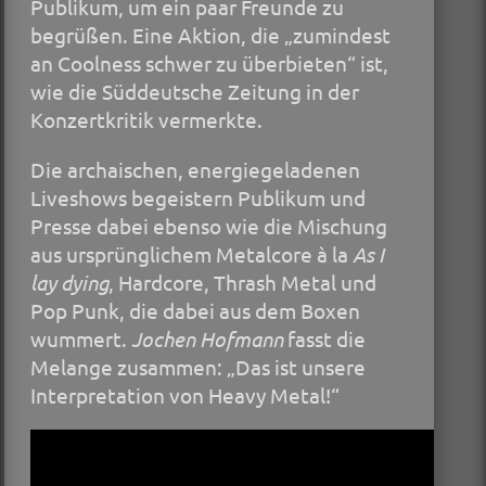
Publikum, um ein paar Freunde zu
begrüßen. Eine Aktion, die „zumindest
an Coolness schwer zu überbieten“ ist,
wie die Süddeutsche Zeitung in der
Konzertkritik vermerkte.
Die archaischen, energiegeladenen
Liveshows begeistern Publikum und
Presse dabei ebenso wie die Mischung
aus ursprünglichem Metalcore à la
As I
lay dying
, Hardcore, Thrash Metal und
Pop Punk, die dabei aus dem Boxen
wummert.
Jochen Hofmann
fasst die
Melange zusammen: „Das ist unsere
Interpretation von Heavy Metal!“