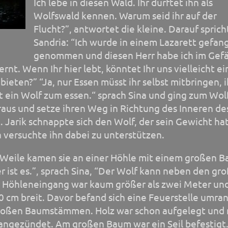
Ich lebe in diesen Wald. Ihr dürftet ihn als
Wolfswald kennen. Warum seid ihr auf der
Flucht?”, antwortet die kleine. Darauf sprich
Sandria: “Ich wurde in einem Lazarett gefan
genommen und diesen Herr habe ich im Gef
rnt. Wenn Ihr hier lebt, könntet Ihr uns vielleicht ei
 bieten?” “Ja, nur Essen müsst ihr selbst mitbringen, i
zt ein Wolf zum essen.“ sprach Sina und ging zum Wol
 raus und setze ihren Weg in Richtung des Inneren de
. Jarik schnappte sich den Wolf, der sein Gewicht ha
 versuchte ihn dabei zu unterstützen.
 Weile kamen sie an einer Höhle mit einem großen 
er ist es.”, sprach Sina, “Der Wolf kann neben den gr
 Höhleneingang war kaum größer als zwei Meter un
80 cm breit. Davor befand sich eine Feuerstelle umra
roßen Baumstämmen. Holz war schon aufgelegt und 
angezündet. Am großen Baum war ein Seil befestigt.