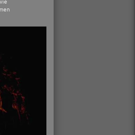
wie
hmen