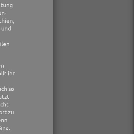
chtung
ün-
chien,
s und
ilen
en
lt ihr
uch so
utzt
ucht
ort zu
denn
Sina.