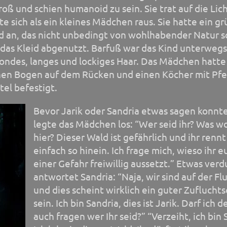
roß und schien humanoid zu sein. Sie trat auf die Li
lte sich als ein kleines Mädchen raus. Sie hatte ein gr
d an, das nicht unbedingt von wohlhabender Natur s
das Kleid abgenutzt. Barfuß war das Kind unterweg
londes, langes und lockiges Haar. Das Mädchen hatte
inen Bogen auf dem Rücken und einen Köcher mit Pfe
el befestigt.
Bevor Jarik oder Sandria etwas sagen konnt
legte das Mädchen los: “Wer seid ihr? Was wol
hier? Dieser Wald ist gefährlich und ihr rennt
einfach so hinein. Ich frage mich, wieso ihr e
einer Gefahr freiwillig aussetzt.” Etwas verd
antwortet Sandria: “Naja, wir sind auf der Fl
und dies scheint wirklich ein guter Zufluchts
sein. Ich bin Sandria, dies ist Jarik. Darf ich 
auch fragen wer Ihr seid?” “Verzeiht, ich bin 