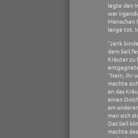
legte den W
war irgendw
Menschen hi
lange tot. I
“Jarik bind
dem Seil fe
Kräuter zu 
entgegnete 
“Nein, ihr 
machte sic
an das Kräu
einen Dolch
am anderen
man sich st
Das Seil kö
machte das 