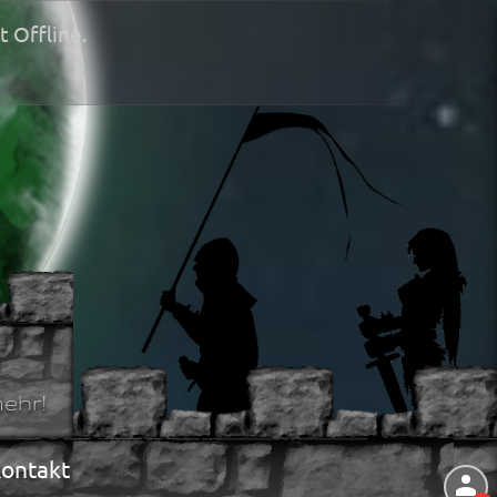
t Offline.
ehr!
ontakt