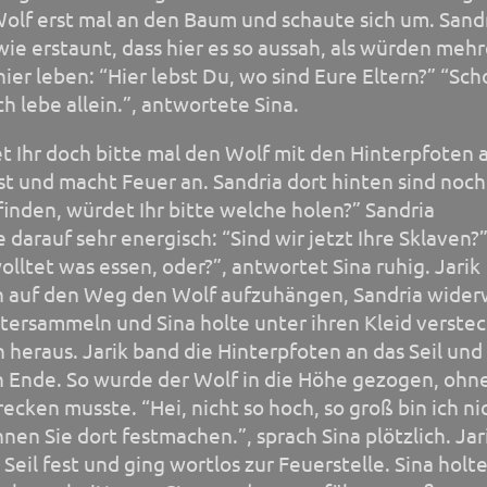
olf erst mal an den Baum und schaute sich um. Sand
ie erstaunt, dass hier es so aussah, als würden meh
er leben: “Hier lebst Du, wo sind Eure Eltern?” “Sch
ch lebe allein.”, antwortete Sina.
et Ihr doch bitte mal den Wolf mit den Hinterpfoten 
st und macht Feuer an. Sandria dort hinten sind noch
finden, würdet Ihr bitte welche holen?” Sandria
darauf sehr energisch: “Sind wir jetzt Ihre Sklaven?
wolltet was essen, oder?”, antwortet Sina ruhig. Jarik
h auf den Weg den Wolf aufzuhängen, Sandria widerw
tersammeln und Sina holte unter ihren Kleid verstec
 heraus. Jarik band die Hinterpfoten an das Seil und
 Ende. So wurde der Wolf in die Höhe gezogen, ohne
recken musste. “Hei, nicht so hoch, so groß bin ich ni
nnen Sie dort festmachen.”, sprach Sina plötzlich. Jar
Seil fest und ging wortlos zur Feuerstelle. Sina holte