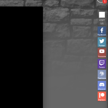
1
VISIT
US
Facebook
Twitter
Youtube
Twitch
Teamspeak
Discord
Patreon