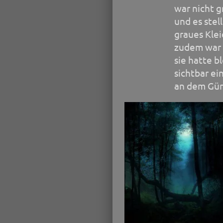
war nicht g
und es stel
graues Klei
zudem war 
sie hatte b
sichtbar e
an dem Gürt