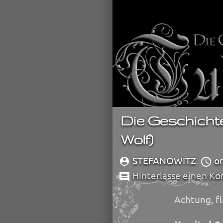
Die Geschichte v
Wolf)
STEFANOWITZ
or
Hinterlasse einen K
Achtung, f