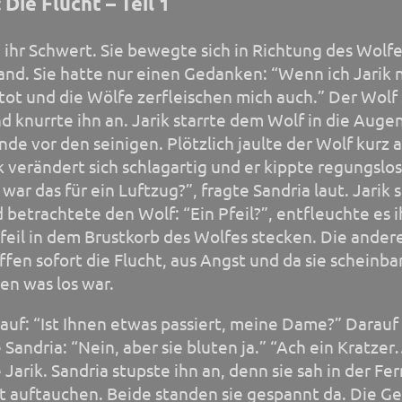
 Die Flucht – Teil 1
 ihr Schwert. Sie bewegte sich in Richtung des Wolfe
tand. Sie hatte nur einen Gedanken: “Wenn ich Jarik 
r tot und die Wölfe zerfleischen mich auch.” Der Wolf
nd knurrte ihn an. Jarik starrte dem Wolf in die Auge
nde vor den seinigen. Plötzlich jaulte der Wolf kurz a
 verändert sich schlagartig und er kippte regungslos
 war das für ein Luftzug?”, fragte Sandria laut. Jarik 
d betrachtete den Wolf: “Ein Pfeil?”, entfleuchte es i
feil in dem Brustkorb des Wolfes stecken. Die ander
ffen sofort die Flucht, aus Angst und da sie scheinba
en was los war.
 auf: “Ist Ihnen etwas passiert, meine Dame?” Darauf
Sandria: “Nein, aber sie bluten ja.” “Ach ein Kratzer
Jarik. Sandria stupste ihn an, denn sie sah in der Fe
t auftauchen. Beide standen sie gespannt da. Die Ge