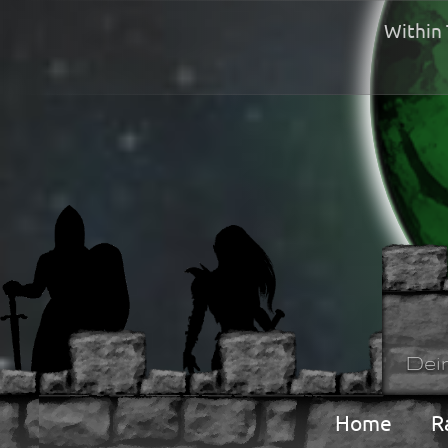
Within 
Dei
Home
R