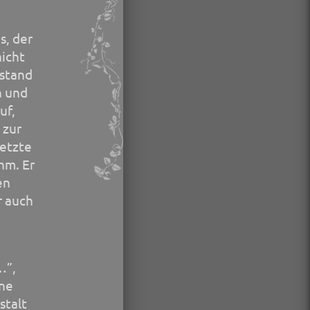
s, der
nicht
 stand
n und
uf,
 zur
setzte
hm. Er
en
r auch
…”,
rne
stalt