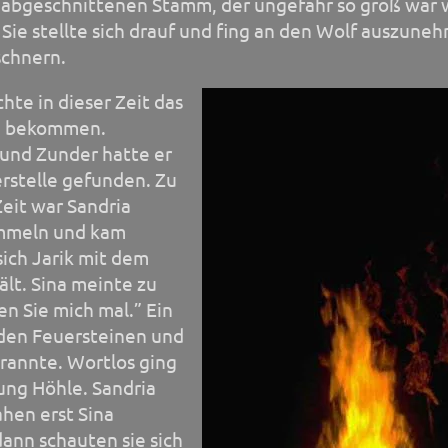
 abgeschnittenen Stamm, der ungefähr so groß war 
 Sie stellte sich drauf und fing an den Wolf auszune
schnern.
chte in dieser Zeit das
u bekommen.
 und Zunder hatte er
rstelle gefunden. Zu
eit war Sandria
mmeln und kam
 sich Jarik mit dem
lt. Sina meinte zu
sen Sie mich mal.” Ein
 den Feuersteinen und
rannte. Wortlos ging
tung Höhle. Sandria
ahen erst Sina
dann schauten sie sich