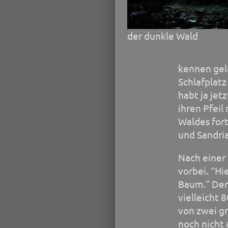
der dunkle Wald
kennen gele
Schlafplatz
habt ja jet
ihren Pfeil
Waldes fort
und Sandria
Nach einer
vorbei. “Hi
Baum.” Der
vielleicht 
von zwei g
noch nicht 