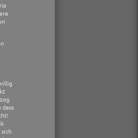
ria
rere
on
an
”
illig
kt
 zog
 dass
cht!
ik
 sich