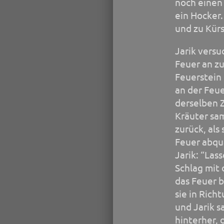
noch einen
ein Hocker.
und zu Kür
Jarik versu
Feuer an z
Feuerstein
an der Feue
derselben Z
Kräuter sa
zurück, als
Feuer abquä
Jarik: “Las
Schlag mit
das Feuer b
sie in Rich
und Jarik s
hinterher, 