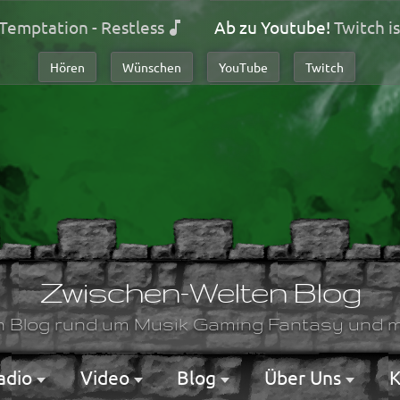
Temptation - Restless
Ab zu Youtube!
Twitch is
Hören
Wünschen
YouTube
Twitch
Zwischen-Welten Blog
n Blog rund um Musik Gaming Fantasy und m
adio
Video
Blog
Über Uns
K