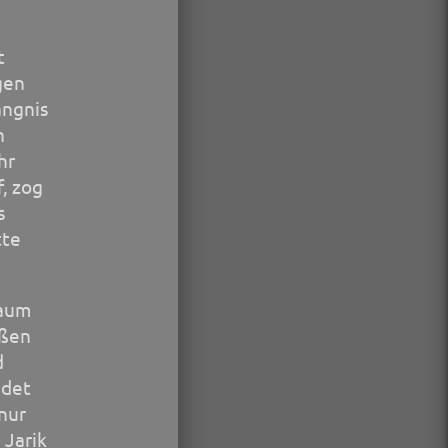
t
gen
ängnis
n
hr
f, zog
s
tte
Baum
oßen
d
ndet
nur
 Jarik