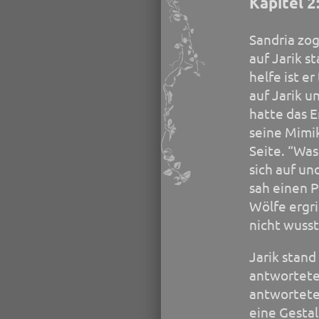
Kapitel 2:
Sandria zog
auf Jarik s
helfe ist e
auf Jarik u
hatte das E
seine Mimik
Seite. “Was
sich auf un
sah einen P
Wölfe ergri
nicht wusst
Jarik stand
antwortete 
antwortete 
eine Gestal