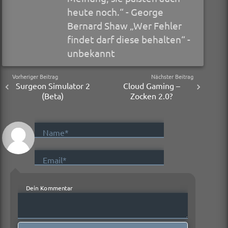
heute noch.“ - George
Bernard Shaw „Wer Fehler
findet darf diese behalten“ -
unbekannt
Vorheriger Beitrag
Nächster Beitrag
Surgeon Simulator 2
Cloud Gaming –
(Beta)
Zocken 2.0?
Name*
Email*
Dein Kommentar