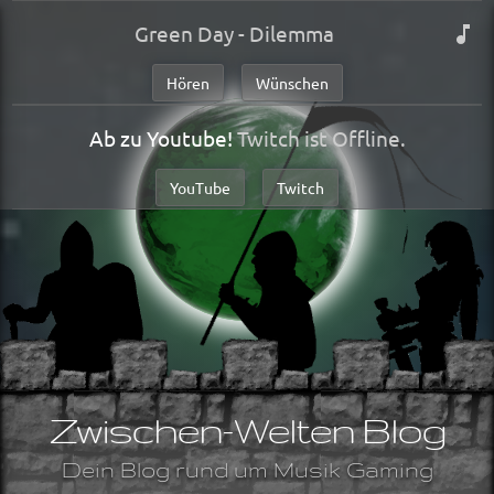
Green Day - Dilemma
Hören
Wünschen
Ab zu Youtube!
Twitch ist Offline.
YouTube
Twitch
Zwischen-Welten Blog
Dein Blog rund um Musik Gaming