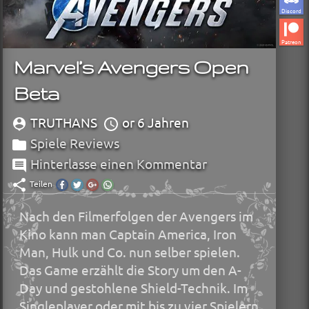
Discord
Patreon
Marvel’s Avengers Open
Beta
TRUTHANS
or 6 Jahren
Spiele Reviews
Hinterlasse einen Kommentar
Teilen
Diesen
Diesen
Diesen
Diesen
Beitrag
Beitrag
Beitrag
Beitrag
auf
auf
auf
über
Nach den Filmerfolgen der Avengers im
Facebook
Twitter
Google+
Whatsapp
teilen.
teilen.
teilen.
teilen.
Kino kann man Captain America, Iron
Man, Hulk und Co. nun selber spielen.
Das Game erzählt die Story um den A-
Day und gestohlene Shield-Technik. Im
Singleplayer oder mit bis zu vier Spielern