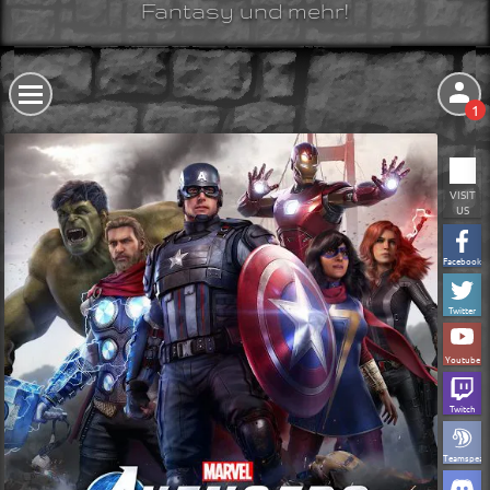
Fantasy und mehr!
1
VISIT
US
Facebook
Twitter
Youtube
Twitch
Teamspeak