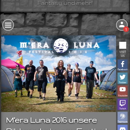
Fantasy und mehr!
1
VISIT
US
Facebook
Twitter
Youtube
Twitch
M’era Luna 2016 unsere
Teamspeak