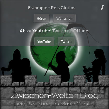
Estampie - Reis Glorios
Hören
Wünschen
Ab zu Youtube!
Twitch ist Offline.
YouTube
Twitch
Zwischen-Welten Blog
Dein Blog rund um Musik Gaming