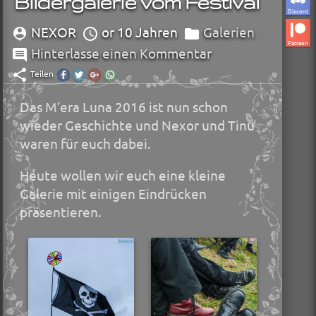
Bildergalerie vom Festival
Discord
NEXOR
or 10 Jahren
Galerien
Patreon
Hinterlasse einen Kommentar
Teilen
Diesen
Diesen
Diesen
Diesen
Beitrag
Beitrag
Beitrag
Beitrag
auf
auf
auf
über
Das M’era Luna 2016 ist nun schon
Facebook
Twitter
Google+
Whatsapp
teilen.
teilen.
teilen.
teilen.
wieder Geschichte und Nexor und Tinu
waren für euch dabei.
Heute wollen wir euch eine kleine
Galerie mit einigen Eindrücken
präsentieren.