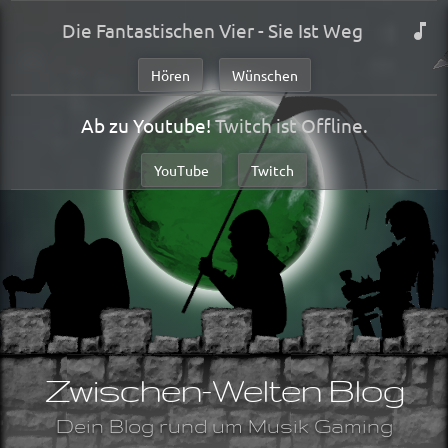
Die Fantastischen Vier - Sie Ist Weg
Hören
Wünschen
Ab zu Youtube!
Twitch ist Offline.
YouTube
Twitch
Zwischen-Welten Blog
Dein Blog rund um Musik Gaming