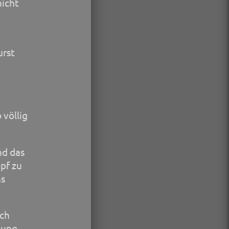
nicht
urst
 völlig
nd das
pf zu
ns
ich
lung