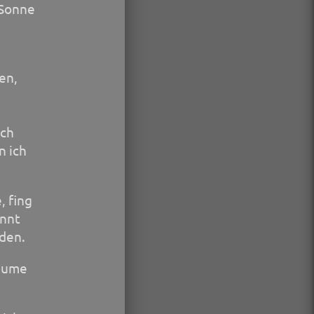
 Sonne
en,
uch
n ich
, fing
annt
den.
Bäume