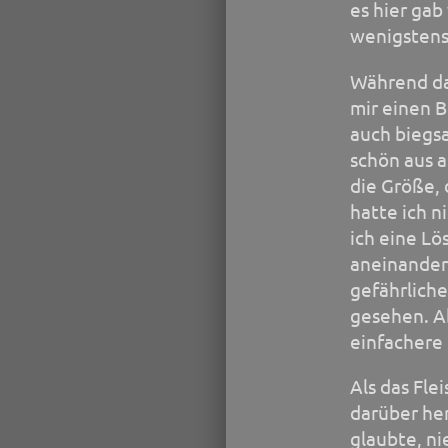
es hier gab
wenigstens
Während das
mir einen B
auch biegsa
schön aus a
die Größe, 
hatte ich n
ich eine Lö
aneinander 
gefährliche
gesehen. A
einfachere 
Als das Fle
darüber her
glaubte, n