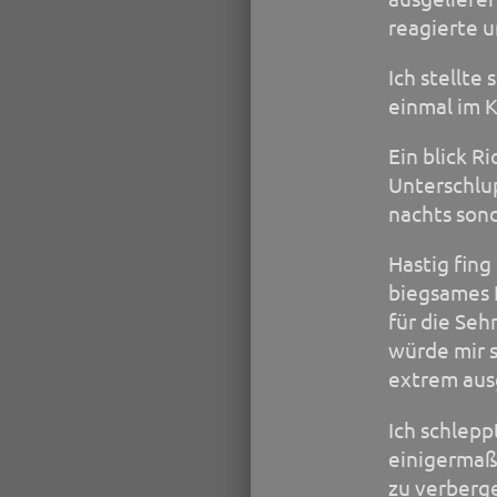
reagierte 
Ich stellte 
einmal im K
Ein blick R
Unterschlup
nachts son
Hastig fing
biegsames H
für die Seh
würde mir s
extrem aus
Ich schlep
einigermaß
zu verberge