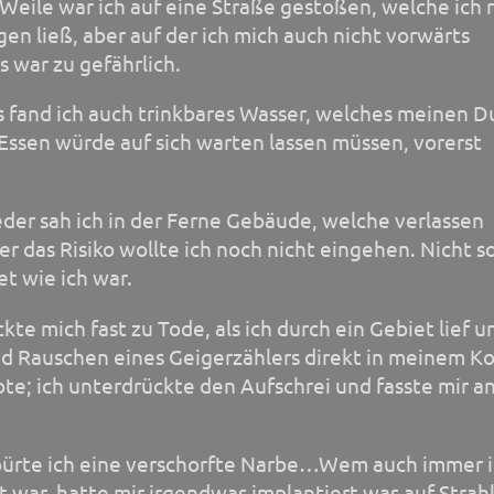
Weile war ich auf eine Straße gestoßen, welche ich 
en ließ, aber auf der ich mich auch nicht vorwärts
 war zu gefährlich.
 fand ich auch trinkbares Wasser, welches meinen D
s Essen würde auf sich warten lassen müssen, vorerst
der sah ich in der Ferne Gebäude, welche verlassen
er das Risiko wollte ich noch nicht eingehen. Nicht so
t wie ich war.
ckte mich fast zu Tode, als ich durch ein Gebiet lief u
nd Rauschen eines Geigerzählers direkt in meinem Ko
te; ich unterdrückte den Aufschrei und fasste mir a
pürte ich eine verschorfte Narbe…Wem auch immer 
t war, hatte mir irgendwas implantiert was auf Strah