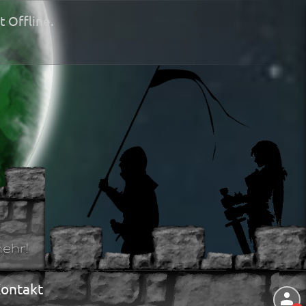
t Offline.
ehr!
ontakt