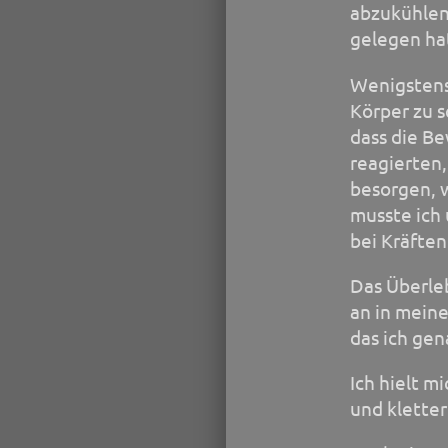
abzukühlen,
gelegen ha
Wenigstens
Körper zu 
dass die Be
reagierten,
besorgen, 
musste ich
bei Kräften
Das Überleb
an in mein
das ich ge
Ich hielt m
und kletter