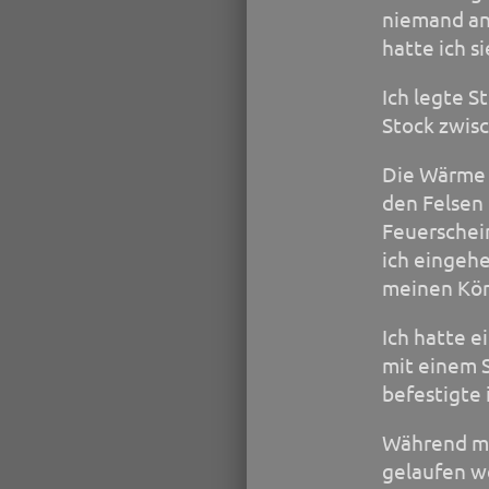
niemand an
hatte ich s
Ich legte S
Stock zwisc
Die Wärme 
den Felsen 
Feuerschein
ich eingehe
meinen Kör
Ich hatte e
mit einem S
befestigte i
Während me
gelaufen we