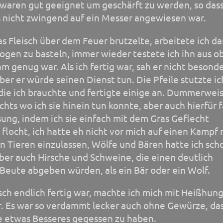
 waren gut geeignet um geschärft zu werden, so dass
 nicht zwingend auf ein Messer angewiesen war.
 Fleisch über dem Feuer brutzelte, arbeitete ich da
ogen zu basteln, immer wieder testete ich ihn aus ob
m genug war. Als ich fertig war, sah er nicht besond
ber er würde seinen Dienst tun. Die Pfeile stutzte ic
die ich brauchte und fertigte einige an. Dummerwei
ichts wo ich sie hinein tun konnte, aber auch hierfür 
sung, indem ich sie einfach mit dem Gras Geflecht
flocht, ich hatte eh nicht vor mich auf einen Kampf 
n Tieren einzulassen, Wölfe und Bären hatte ich sch
ber auch Hirsche und Schweine, die einen deutlich
Beute abgeben würden, als ein Bär oder ein Wolf.
isch endlich fertig war, machte ich mich mit Heißhun
. Es war so verdammt lecker auch ohne Gewürze, das
ie etwas Besseres gegessen zu haben.