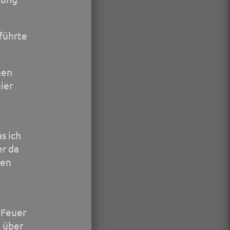
 führte
nen
ier
s ich
er da
nen
 Feuer
t über