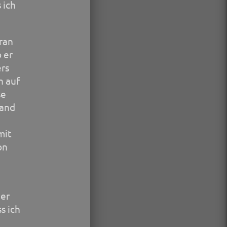
 ich
ran
 er
ers
h auf
se
fand
mit
on
ger
s ich