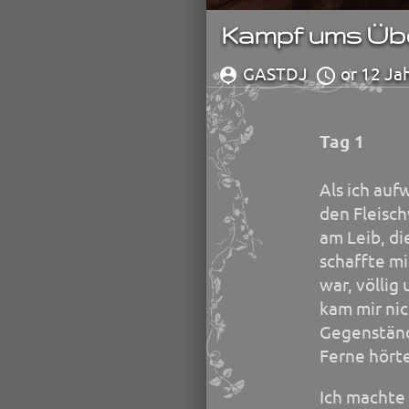
Kampf ums Üb
GASTDJ
or 12 Ja
Tag 1
Als ich au
den Fleisch
am Leib, di
schaffte mi
war, völlig
kam mir nic
Gegenstände
Ferne hörte
Ich machte 