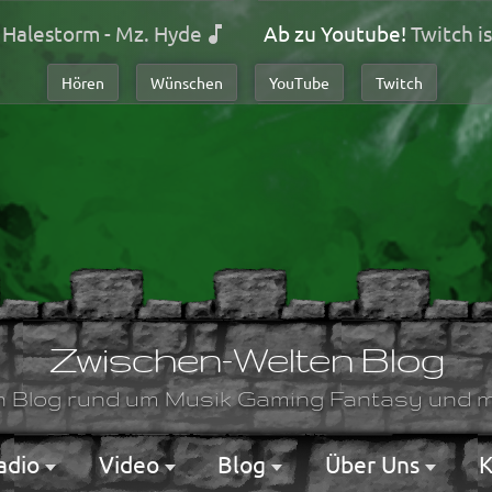
Halestorm - Mz. Hyde
Ab zu Youtube!
Twitch is
Hören
Wünschen
YouTube
Twitch
Zwischen-Welten Blog
n Blog rund um Musik Gaming Fantasy und m
adio
Video
Blog
Über Uns
K