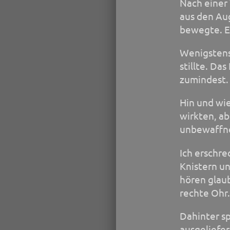
Nach einer 
aus den Aug
bewegte. Es
Wenigstens
stillte. Da
zumindest.
Hin und wie
wirkten, ab
unbewaffne
Ich erschre
Knistern u
hören glaub
rechte Ohr.
Dahinter s
ausgeliefer