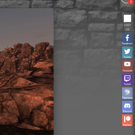
1
VISIT
US
Facebook
Twitter
Youtube
Twitch
Teamspeak
Discord
Patreon