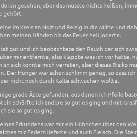
deren gesehen, aber das musste nichts heißen, imm
ie gehört.
teine im Kreis an Holz und Reisig in die Mitte und rie
hen meinen Händen bis das Feuer hell loderte.
tat gut und ich beobachtete den Rauch der sich zwi
über mir entfernte, also klappte was ich vor hatte, n
 an sich konnte mich verraten, aber dieses Risiko m
n. Der Hunger war schon schlimm genug, so dass ich
per nicht noch durch Kälte schwächen wollte.
inige grade Äste gefunden, aus denen ich Pfeile bast
tein schärfte ich andere so gut es ging und mit Gras
ch sie so gut es ging.
ines Erkundens war mir ein Hühnchen über den We
lches mir Federn lieferte und auch Fleisch. Die Stei