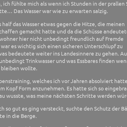
 ich fühlte mich als wenn ich Stunden in der prallen
tte… Das Wasser war wie zu erwarten salzig.
 half das Wasser etwas gegen die Hitze, die meinen
schaffen gemacht hatte und da die Schüsse andeutet
wohner hier nicht unbedingt freundlich auf Fremde
 war es wichtig sich einen sicheren Unterschlupf zu
was bedeutete weiter ins Landesinnere zu gehen. A
 unbedingt Trinkwasser und was Essbares finden wen
 bleiben wollte.
enstraining, welches ich vor Jahren absolviert hatte
em Kopf Form anzunehmen. Es hatte sich so eingebr
nau wusste, was meine nächsten Schritte werden wür
ich so gut es ging versteckt, suchte den Schutz der 
te in die Berge.