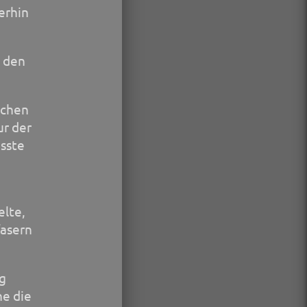
erhin
b den
schen
ur der
usste
elte,
fasern
g
ne die