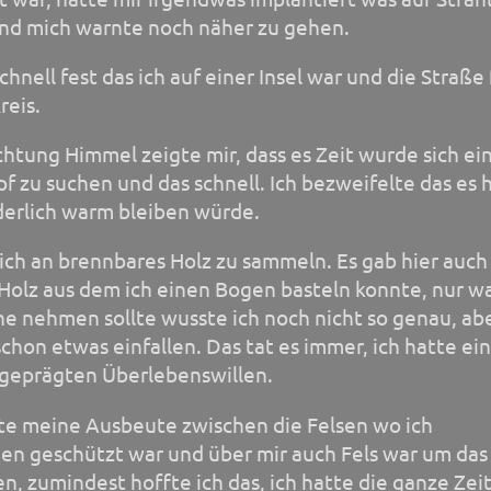
und mich warnte noch näher zu gehen.
schnell fest das ich auf einer Insel war und die Straße
reis.
ichtung Himmel zeigte mir, dass es Zeit wurde sich ei
f zu suchen und das schnell. Ich bezweifelte das es h
derlich warm bleiben würde.
 ich an brennbares Holz zu sammeln. Es gab hier auch
olz aus dem ich einen Bogen basteln konnte, nur wa
ne nehmen sollte wusste ich noch nicht so genau, ab
chon etwas einfallen. Das tat es immer, ich hatte ei
geprägten Überlebenswillen.
pte meine Ausbeute zwischen die Felsen wo ich
en geschützt war und über mir auch Fels war um das
n, zumindest hoffte ich das, ich hatte die ganze Zei