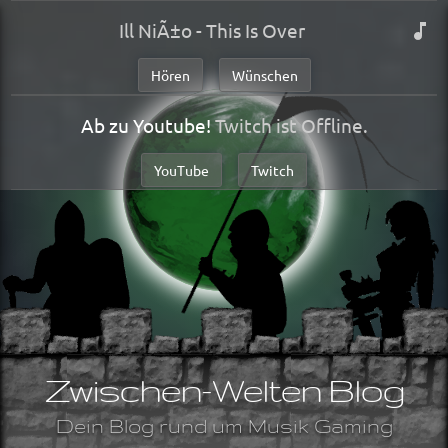
Ill NiÃ±o - This Is Over
Hören
Wünschen
Ab zu Youtube!
Twitch ist Offline.
YouTube
Twitch
Zwischen-Welten Blog
Dein Blog rund um Musik Gaming